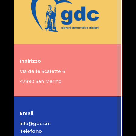
Indirizzo
Via delle Scalette 6
47890 San Marino
Email
info@gdc.sm
Telefono