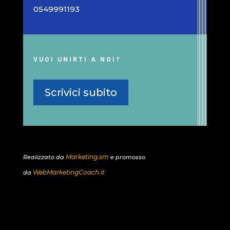
0549991193
VUOI UNIRTI A NOI?
Scrivici subito
Marketing.sm
Realizzato da
e promosso
WebMarketingCoach.it
da