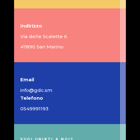
Indirizzo
Via delle Scalette 6
47890 San Marino
Email
info@gdc.sm
Telefono
0549991193
VUOI UNIRTI A NOI?