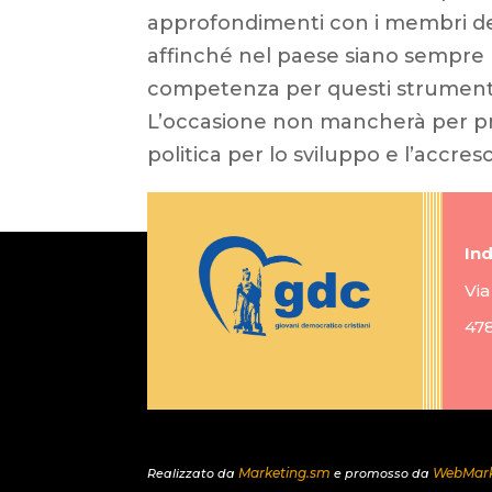
approfondimenti con i membri de
affinché nel paese siano sempre
competenza per questi strumenti c
L’occasione non mancherà per pro
politica per lo sviluppo e l’accres
Ind
Via
47
Marketing.sm
WebMark
Realizzato da
e promosso da