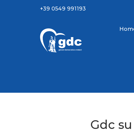
+39 0549 991193
Hom
Gdc su 