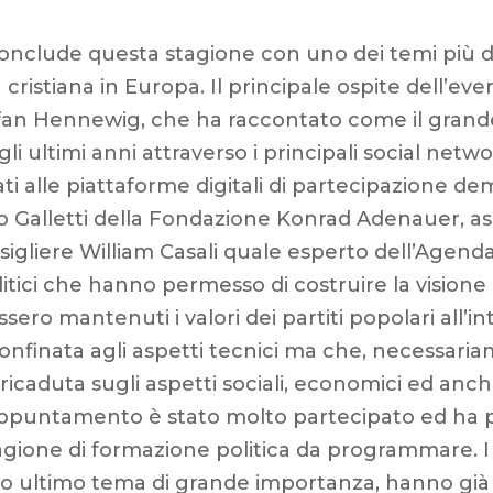
onclude questa stagione con uno dei temi più disc
cristiana in Europa. Il principale ospite dell’eve
an Hennewig, che ha raccontato come il grande 
i ultimi anni attraverso i principali social networ
ti alle piattaforme digitali di partecipazione dem
Nino Galletti della Fondazione Konrad Adenauer, 
sigliere William Casali quale esperto dell’Agenda
politici che hanno permesso di costruire la vision
sero mantenuti i valori dei partiti popolari all
onfinata agli aspetti tecnici ma che, necessaria
e ricaduta sugli aspetti sociali, economici ed anc
ppuntamento è stato molto partecipato ed ha p
 stagione di formazione politica da programmare. I
 ultimo tema di grande importanza, hanno già av