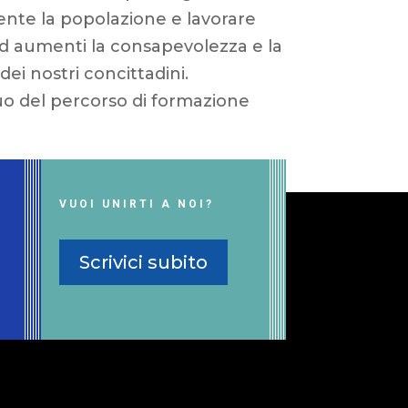
nte la popolazione e lavorare
d aumenti la consapevolezza e la
ei nostri concittadini.
uo del percorso di formazione
VUOI UNIRTI A NOI?
Scrivici subito