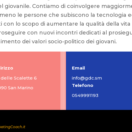
l giovanile. Contiamo di coinvolgere maggiorme
 meno le persone che subiscono la tecnologia e
on lo scopo di aumentare la qualità della vita d
seguire con nuovi incontri dedicati al prosieg
cimento dei valori socio-politico dei giovani.
irizzo
Email
 delle Scalette 6
info@gdc.sm
Telefono
890 San Marino
0549991193
etingCoach.it