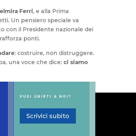
elmira Ferri
, e alla Prima
etti. Un pensiero speciale va
o con il Presidente nazionale dei
rafforza ponti.
ndare
: costruire, non distruggere.
pa, una voce che dice:
ci siamo
VUOI UNIRTI A NOI?
Scrivici subito