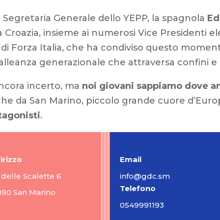
 Segretaria Generale dello YEPP, la spagnola
Ed
a Croazia, insieme ai numerosi Vice Presidenti el
di Forza Italia, che ha condiviso questo moment
’alleanza generazionale che attraversa confini e 
 ancora incerto, ma
noi giovani sappiamo dove a
nche da San Marino, piccolo grande cuore d’Euro
tagonisti
.
irizzo
Email
 delle Scalette 6
info@gdc.sm
Telefono
890 San Marino
0549991193