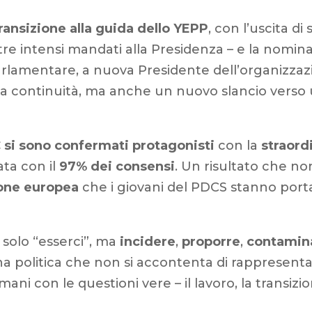
ransizione alla guida dello YEPP
, con l’uscita d
re intensi mandati alla Presidenza – e la nomina
arlamentare, a nuova Presidente dell’organizzaz
a continuità, ma anche un nuovo slancio verso 
si sono confermati protagonisti
con la
straord
ata con il
97% dei consensi
. Un risultato che no
ione europea
che i giovani del PDCS stanno port
 solo “esserci”, ma
incidere
,
proporre
,
contamin
na politica che non si accontenta di rappresent
i con le questioni vere – il lavoro, la transizion