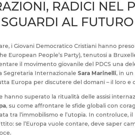
AZIONI, RADICI NEL 
SGUARDI AL FUTURO
are, i Giovani Democratico Cristiani hanno preso p
he European People’s Party), tenutosi a Bruxell
sentare il movimento giovanile del PDCS una de
a Segretaria Internazionale
Sara Marinelli
, in u
tta Europa per discutere del domani – il loro e 
 hanno superato la ritualità delle assisi interna
opa
, su come affrontare le sfide globali con cor
lata tra l’immobilismo e l’utopia. In controluce, i
battito: se l’Europa vuole contare, deve saper cam
voce.