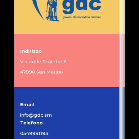
Indirizzo
Via delle Scalette 6
47890 San Marino
Email
info@gdc.sm
Telefono
0549991193