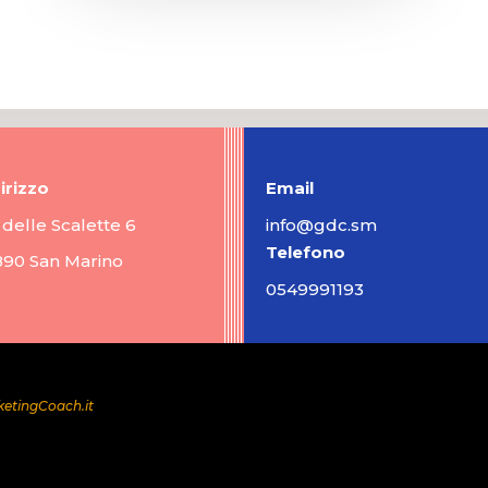
irizzo
Email
 delle Scalette 6
info@gdc.sm
Telefono
890 San Marino
0549991193
etingCoach.it