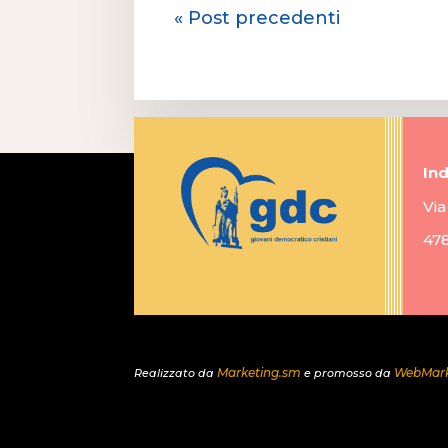
« Post precedenti
Ind
Via
47
Marketing.sm
WebMark
Realizzato da
e promosso da